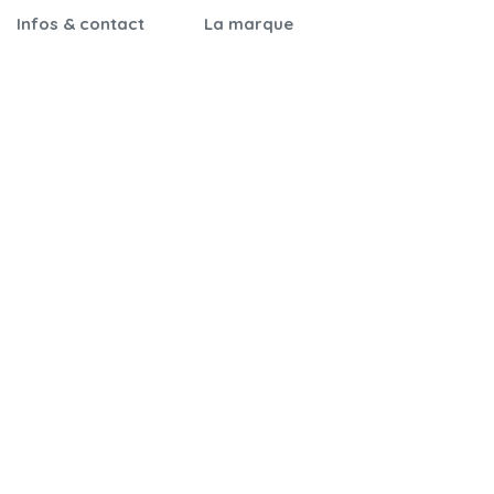
Infos & contact
La marque
Garantie &
Notre histoire
certifications
Nos engagements
Notices de montage
Qualité & sécurité
Foire aux questions
On parle de nous
Nos revendeurs
Nous contacter
Cartes cadeaux
Parrainage
CGV
Mentions légales
Cookies
Politique de
confidentialité
Livraison & retour