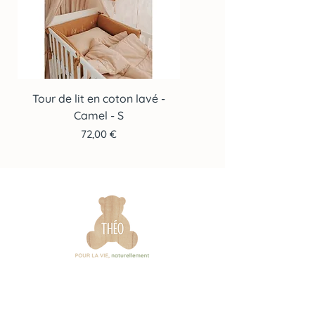
Tour de lit en coton lavé -
Tour de lit en coton lav
Camel - S
Prix
72,00 €