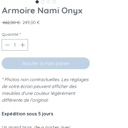
Armoire Nami Onyx
Prix original
Prix promotionnel
 662,00 € 
249,00 €
Quantité
*
Ajouter à mon panier
* Photos non contractuelles. Les réglages
de votre écran peuvent afficher des
meubles d'une couleur légèrement
différente de l'original.
Expédition sous 5 jours
Un grand tiroir, deux portes avec