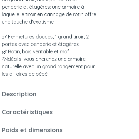
penderie et étagères: une armoire à
laquelle le tiroir en cannage de rotin offre
une touche d'exotisme.
👶 Fermetures douces, 1 grand tiroir, 2
portes avec penderie et étagères
🌿 Rotin, bois véritable et mdf
💡Idéal si vous cherchez une armoire
naturelle avec un grand rangement pour
les affaires de bébé
Description
Un grand tiroir, deux portes avec
Caractéristiques
penderie et étagères: une armoire à
laquelle le tiroir en cannage de rotin offre
Matériaux et
Cannage de rotin,
une touche d'exotisme.
Poids et dimensions
finitions
mdf et bois massif
Glissières des trioirs et charnières des