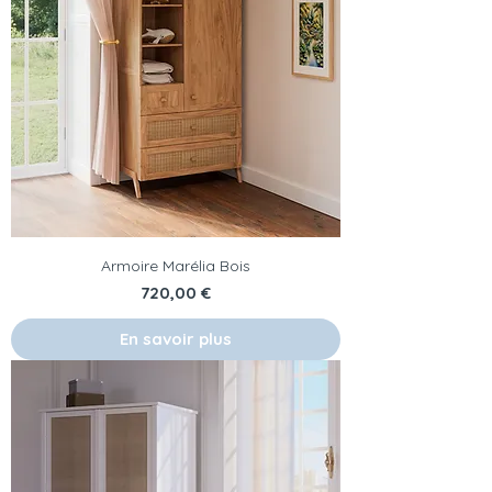
Armoire Marélia Bois
Prix
720,00 €
En savoir plus