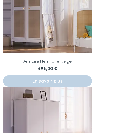
Armoire Hermione Neige
Prix
696,00 €
En savoir plus