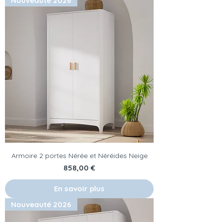
Nouveauté 2026
Armoire 2 portes Nérée et Néréides Neige
Prix
858,00 €
En savoir plus
Nouveauté 2026