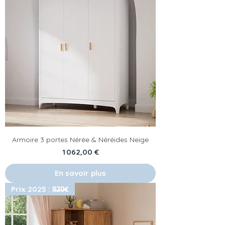
Armoire 3 portes Nérée & Néréides Neige
Prix
1 062,00 €
En savoir plus
Prix 2025 : 8̶2̶0̶€