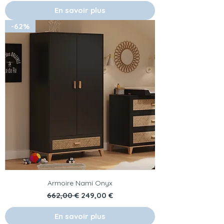
En savoir plus
-62%
Armoire Nami Onyx
Prix original
Prix promotionnel
662,00 €
249,00 €
En savoir plus