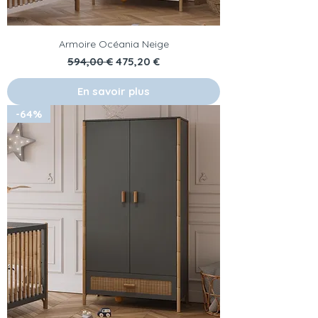
Armoire Océania Neige
Prix original
Prix promotionnel
594,00 €
475,20 €
En savoir plus
-64%