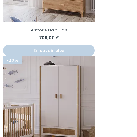
Armoire Naïa Bois
Prix
708,00 €
En savoir plus
-20%