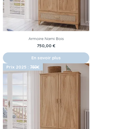
Armoire Nami Bois
Prix
750,00 €
En savoir plus
Prix 2025 : 7̶6̶0̶€