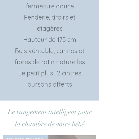
fermeture douce
Penderie, tiroirs et
étagères
Hauteur de 175 cm
Bois véritable, cannes et
fibres de rotin naturelles
Le petit plus : 2 cintres
oursons offerts
Le rangement intelligent pour
la chambre de votre bébé