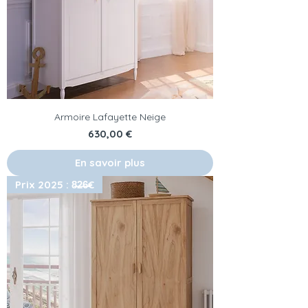
Armoire Lafayette Neige
Prix
630,00 €
En savoir plus
Prix 2025 : 8̶2̶6̶€