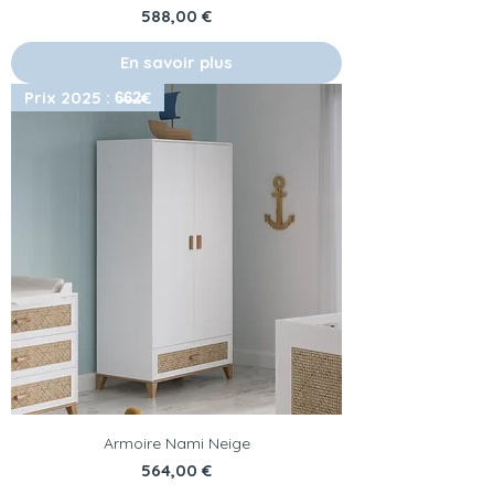
Prix
588,00 €
En savoir plus
Prix 2025 : 6̶6̶2̶€
Armoire Nami Neige
Prix
564,00 €