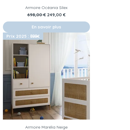
Armoire Océania Silex
Prix original
Prix promotionnel
698,00 €
249,00 €
En savoir plus
Prix 2025 : 8̶9̶9̶€
Armoire Marélia Neige