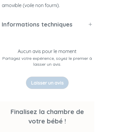
amovible (voile non fourni).
Informations techniques
Poids et dimensions :
Dimensions extérieures (L x l x h) : 91,2 x
54 x 82,5 cm
Aucun avis pour le moment
Dimensions du matelas : 50 x 83 cm (non
Partagez votre expérience, soyez le premier à
inclus)
laisser un avis.
Poids du colis : 17,37 Kg (1 carton)
Laisser un avis
Matériaux et finitions :
Bois massif (cèdre blanc), MDF, rotin
tressé naturel.
Peintures et vernis à base d’eau, sans
Finalisez la chambre de
solvants ni émanations.
votre bébé !
Couleurs et échantillonnage :