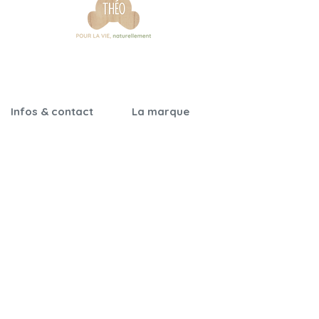
Infos & contact
La marque
Garantie &
Notre histoire
certifications
Nos engagements
Notices de montage
Qualité & sécurité
Foire aux questions
On parle de nous
Nos revendeurs
Nous contacter
Cartes cadeaux
Parrainage
CGV