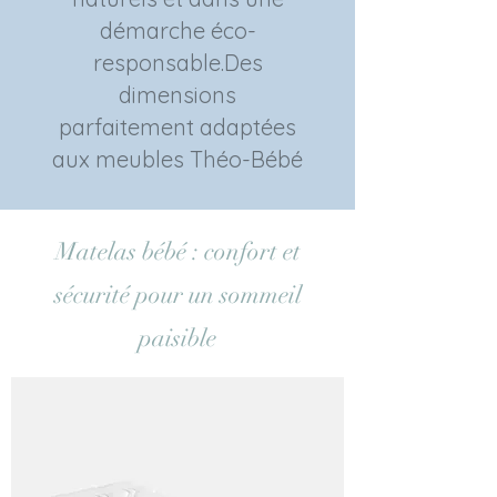
démarche éco-
responsable.
Des
dimensions
parfaitement adaptées
aux meubles Théo-Bébé
Matelas bébé : confort et
sécurité pour un sommeil
paisible