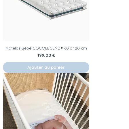
Matelas Bébé COCOLEGEND® 60 x 120 cm
Prix
199,00 €
Ajouter au panier