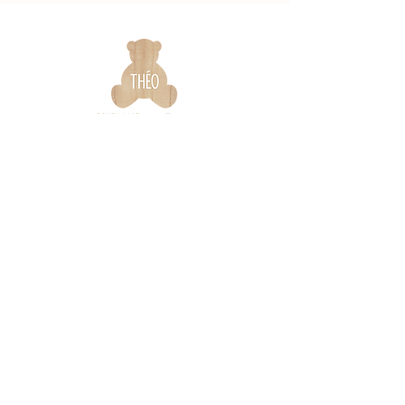
Infos & contact
La marque
Garantie &
Notre histoire
certifications
Nos engagements
Notices de montage
Qualité & sécurité
Foire aux questions
On parle de nous
Nos revendeurs