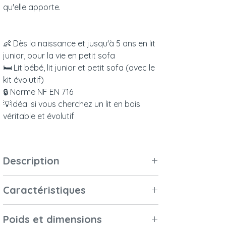
qu'elle apporte.
👶 Dès la naissance et jusqu'à 5 ans en lit
junior, pour la vie en petit sofa
🛏 Lit bébé, lit junior et petit sofa (avec le
kit évolutif)
🔒 Norme NF EN 716
💡Idéal si vous cherchez un lit en bois
véritable et évolutif
Description
Ce lit est conçu pour un matelas de 60 x
Caractéristiques
120 cm, et pourra accueillir votre bébé
dès sa naissance, puis l'accompagner
Matériaux et
Rotin naturel, bois
tout au long de sa croissance.
Poids et dimensions