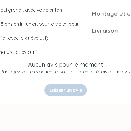
extérieures
(non inclus).
it qui grandit avec votre enfant
Garantie
Montage et e
2 hauteurs de som
Dimensions du
- medium (47 cm de
matelas
 ans en lit junior, pour la vie en petit
- basse (17.5 cm de
Montage
Livraison
Normes françai
En option :
ofa (avec le kit évolutif)
et européennes
Position lit évolut
Emballage
(kit évolutif en op
naturel et évolutif
les deux côtés évol
Notice
Poids du colis
option)
Aucun avis pour le moment
Entretien
La box à langer (e
Partagez votre expérience, soyez le premier à laisser un avis.
Livraison
Couleurs et
le lit, sans adapta
échantillonage
confortable.
Laisser un avis
Position Sofa en 
barreaux
Taille 60 x 120 cm
Ce lit peut être ut
servir jusqu'à ce q
voire un peu plus 