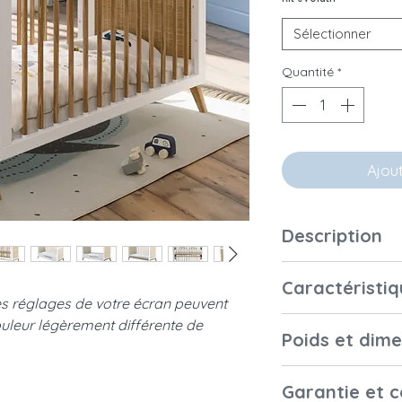
Sélectionner
Quantité
*
Ajou
Description
Avec ses panneaux
Caractéristiq
ses détails en boi
es réglages de votre écran peuvent
Marélia sera un lie
uleur légèrement différente de
Matériaux et fini
accueillir les rêves
Poids et dim
évolutif, il accom
long de sa croiss
Dimensions
Garantie et 
Il est conçu pour