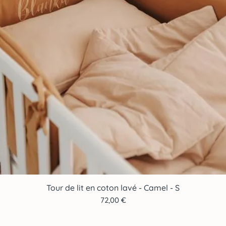
Tour de lit en coton lavé - Camel - S
Aperçu rapide
Prix
72,00 €