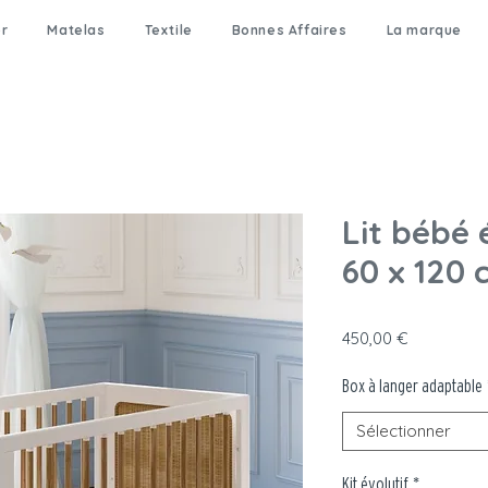
er
Matelas
Textile
Bonnes Affaires
La marque
Lit bébé 
60 x 120 
Prix
450,00 €
Box à langer adaptable
Sélectionner
Kit évolutif
*