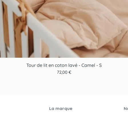
Tour de lit en coton lavé - Camel - S
Aperçu rapide
Prix
72,00 €
La marque
No