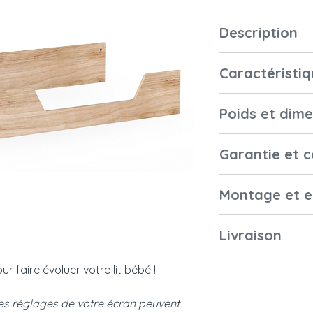
Description
Notre kit évolutif 
Caractéristiq
70x140 cm des col
et Marélia Bois, po
Matériaux et fini
bébé en lit pour en
Poids et dim
en autonomie.
Fabriqué en bois 
Dimensions
Garantie et 
feuille de bois sur
extérieures
Garantie
Montage et e
Poids du colis
Montage
Livraison
Normes françai
et européennes
Couleurs et
ur faire évoluer votre lit bébé !
Emballage
échantillonage
Notice
Les réglages de votre écran peuvent