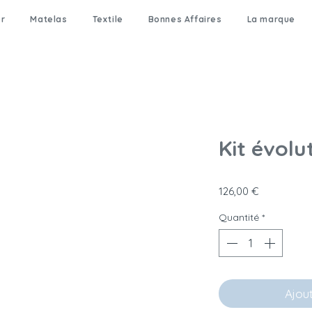
er
Matelas
Textile
Bonnes Affaires
La marque
Kit évolu
Prix
126,00 €
Quantité
*
Ajou