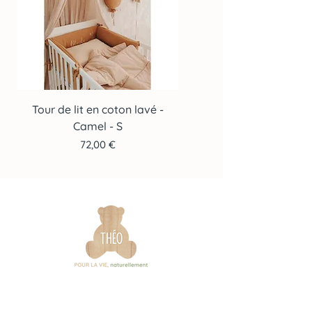
message via le formulaire de contact.
Tour de lit en coton lavé -
Tour de lit en coton lav
Camel - S
Prix
72,00 €