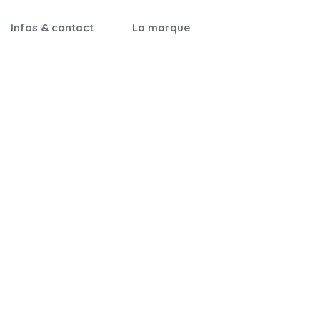
Infos & contact
La marque
Garantie &
Notre histoire
certifications
Nos engagements
Notices de montage
Qualité & sécurité
Foire aux questions
On parle de nous
Nos revendeurs
Nous contacter
Cartes cadeaux
Parrainage
CGV
Mentions légales
Cookies
Politique de
confidentialité