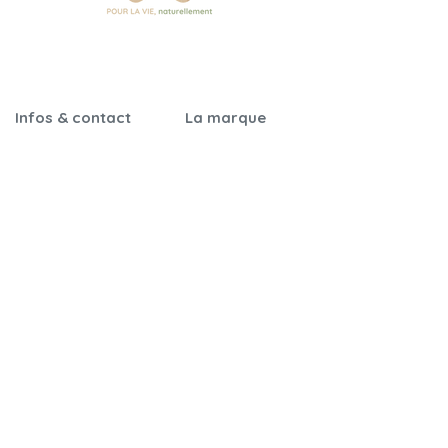
Infos & contact
La marque
Garantie &
Notre histoire
certifications
Nos engagements
Notices de montage
Qualité & sécurité
Foire aux questions
On parle de nous
Nos revendeurs
Nous contacter
Cartes cadeaux
Parrainage
CGV
Mentions légales