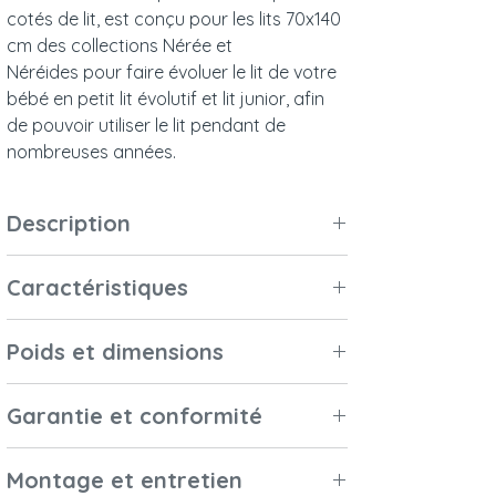
cotés de lit, est conçu pour les lits 70x140
cm des collections Nérée et
Néréides pour faire évoluer le lit de votre
bébé en petit lit évolutif et lit junior, afin
de pouvoir utiliser le lit pendant de
nombreuses années.
Description
Ce kit évolutif composé de deux petits
Caractéristiques
cotés de lit, est conçu pour les lits 60x120
cm des collections Nérée et
Matériaux et
Bois massif (cèdre
Néréides pour faire évoluer le lit de votre
Poids et dimensions
finitions
Blanc d’Australie,
bébé en lit junior, afin qu'il puisse gagner
melia azedarach,
en autonomie.
Dimensions
(L x l x h) : 133 X 30
Garantie et conformité
margousier), mdf.
Eco-participation de 0.83
€ inclu dans le
extérieures
X 2,5 cm
Vis en acier
prix affiché
Garantie
3 ans
Montage et entretien
inoxydable.