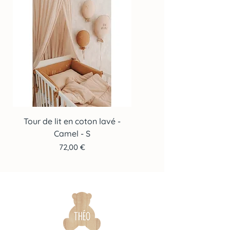
devis.
contact.
Tour de lit en coton lavé -
Tour de lit en coton lav
Camel - S
Prix
72,00 €