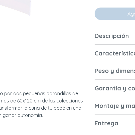
Agr
Descripción
Este kit converti
Característic
pequeñas barandi
para camas de 60
Materiales y
Hermione y Lafaye
Peso y dimen
acabados
de tu bebé en una 
puedan ganar ind
Dimensiones
Garantía y c
to por dos pequeñas barandillas de
externas
La tasa de partic
Garantía
mas de 60x120 cm de las colecciones
Montaje y ma
está incluida en el
3 años
ansformar la cuna de tu bebé en una
Consulte las con
an ganar autonomía.
El artículo se en
Peso del paquet
Normas francesas
Entrega
instrucciones y ll
(2018), NF EN 1222
Encuéntralo
AQUÍ