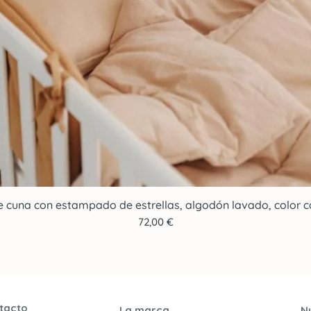
e cuna con estampado de estrellas, algodón lavado, color ca
Vista rápida
Precio
72,00 €
tacto
La marca
N