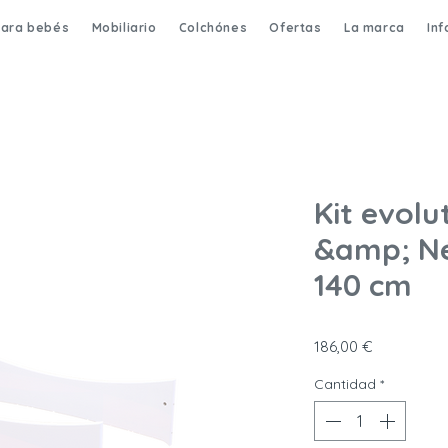
para bebés
Mobiliario
Colchónes
Ofertas
La marca
In
Kit evolu
&amp; Né
140 cm
Precio
186,00 €
Cantidad
*