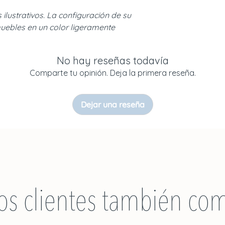
Embalaje en cartón
(2019)
Lavar con agua y 
Envío en 5 días -
 ilustrativos. La configuración de su
Entrega en palé c
uebles en un color ligeramente
seguridad.
Colores y muest
Consulte las con
No hay reseñas todavía
Todas nuestras en
Comparte tu opinión. Deja la primera reseña.
planta baja de su 
entregas en piso
facilitarle un pre
Dejar una reseña
os clientes también co