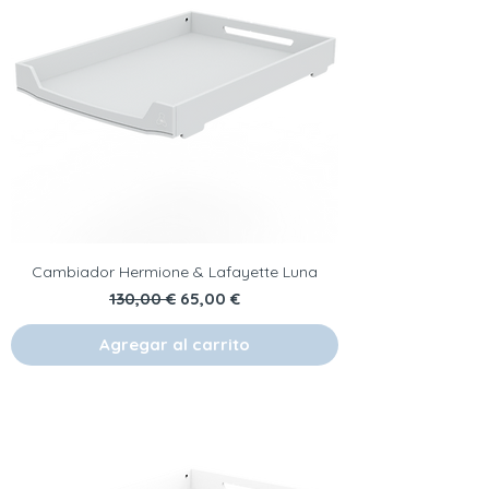
Cambiador Hermione & Lafayette Luna
Precio
Precio de oferta
130,00 €
65,00 €
Agregar al carrito