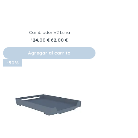
Cambiador V2 Luna
Precio
Precio de oferta
124,00 €
62,00 €
Agregar al carrito
-50%