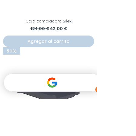
Caja cambiadora Silex
Precio
Precio de oferta
124,00 €
62,00 €
Agregar al carrito
50%