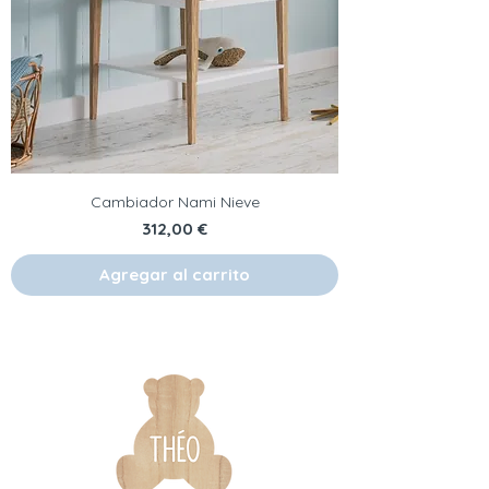
Cambiador Nami Nieve
Precio
312,00 €
Agregar al carrito