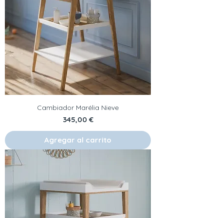
Cambiador Marélia Nieve
Precio
345,00 €
Agregar al carrito