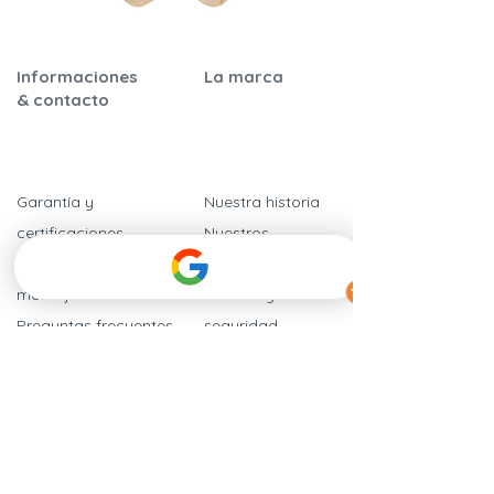
Informaciones
La marca
& contacto
Garantía y
Nuestra historia
certificaciones
Nuestros
Instrucciones de
compromisos
montaje
​Calidad y
Preguntas frecuentes
seguridad
Nuestros
Hablan de
distribuidores
nosotros
Contáctenos
Tarjetas regalo
Programa de