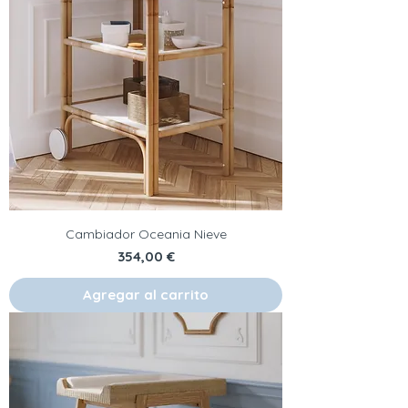
Cambiador Oceania Nieve
Precio
354,00 €
Agregar al carrito