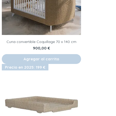
Cuna convertible Coquillage 70 x 140 cm
Precio
900,00 €
Agregar al carrito
Precio en 2025: 199 €