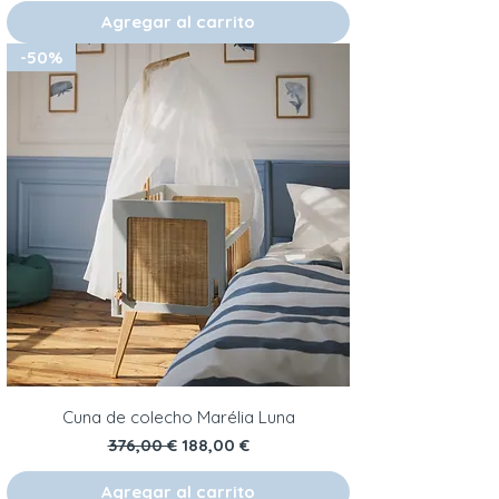
Agregar al carrito
-50%
Cuna de colecho Marélia Luna
Precio
Precio de oferta
376,00 €
188,00 €
Agregar al carrito