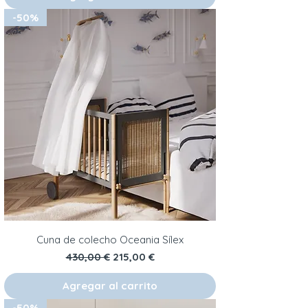
-50%
Cuna de colecho Oceania Sílex
Precio
Precio de oferta
430,00 €
215,00 €
Agregar al carrito
-50%