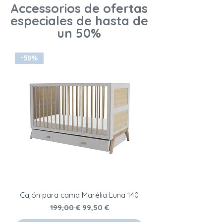
Accessorios
de ofertas
especiales de hasta de
un 50%
-50%
Cajón para cama Marélia Luna 140
Precio
Precio de oferta
199,00 €
99,50 €