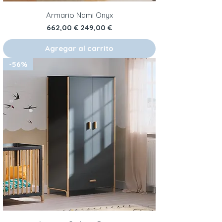
Armario Nami Onyx
Precio
Precio de oferta
662,00 €
249,00 €
Agregar al carrito
-56%