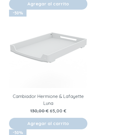
Agregar al carrito
-50%
Cambiador Hermione & Lafayette
Luna
Precio
Precio de oferta
130,00 €
65,00 €
Agregar al carrito
-50%