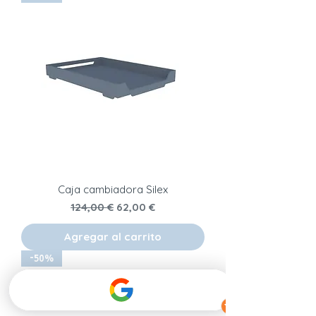
Caja cambiadora Silex
Precio
Precio de oferta
124,00 €
62,00 €
Agregar al carrito
-50%