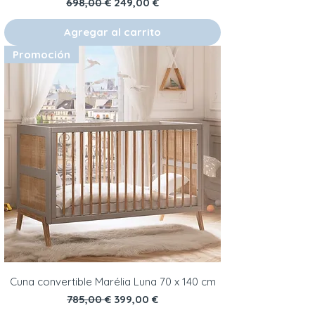
Precio
Precio de oferta
698,00 €
249,00 €
Agregar al carrito
Promoción
Cuna convertible Marélia Luna 70 x 140 cm
Precio
Precio de oferta
785,00 €
399,00 €