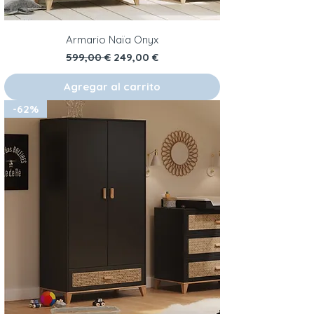
Armario Naïa Onyx
Precio
Precio de oferta
599,00 €
249,00 €
Agregar al carrito
-62%