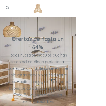
Ofertas de hasta un
64%
Todos nuestros artículos que han
salido del catálogo profesional,
que están al final de su serie y que
sólo están disponibles en nuestra
web. Habitaciones y muebles para
bebés de calidad con la garantía
Théo-Bébé, en exclusiva y a
precios asequibles