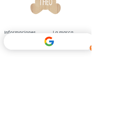
Informaciones
La marca
& contacto
Garantía y
Nuestra historia
certificaciones
Nuestros
Instrucciones de
compromisos
montaje
​Calidad y
Preguntas frecuentes
seguridad
Nuestros
Hablan de
distribuidores
nosotros
Contáctenos