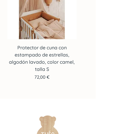
Protector de cuna con
Protector de cuna co
estampado de estrellas,
estampado de estrella
algodón lavado, color camel,
algodón lavado, color c
talla S
Precio
72,00 €