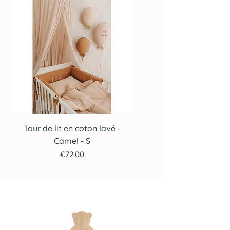
contact.
pouvons effectuer un
devis.
Tour de lit en coton lavé -
Tour de lit en coton lav
Camel - S
Price
€72.00