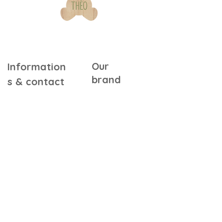
Our
Information
brand
s & contact
Warranty &
Our Story
Certifications
Our Commitments
Assembly Instructions
Quality & Safety
FAQ
In the Press
Our Retailers
Contact Us
Gift Cards