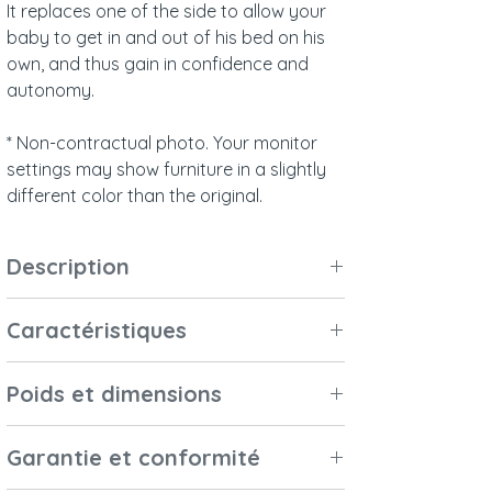
It replaces one of the side to allow your
baby to get in and out of his bed on his
own, and thus gain in confidence and
autonomy.
* Non-contractual photo. Your monitor
settings may show furniture in a slightly
different color than the original.
Description
Ce côté évolutif est conçu pour s'adapter
Caractéristiques
sur votre lit Coquillage
70x140 cm uniquement.
Matériaux et
Bois massif (cèdre
Il vient remplacer l'un des côtés à
Poids et dimensions
finitions
blanc) issu de forêts
barreaux pour permettre à votre bébé de
écologiquement
monter et descendre de son lit tout seul,
Dimensions
(L x l x h) : 105 x
Garantie et conformité
gérées.
et ainsi que gagner en confiance et en
extérieures
27,5 x 3 cm