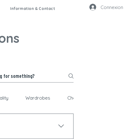
Connexion
Information & Contact
ions
ality
Wardrobes
Changing tables & changing box