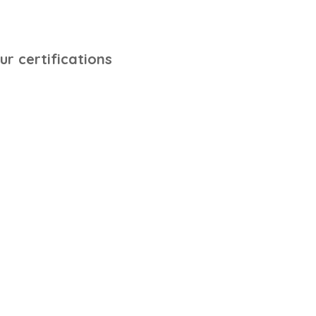
ox de haute qualité, pensée
 service d'assemblage des
mmande de plus de 2300€.
ur certifications