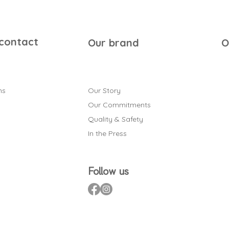
e site. Nous utilisons également une quincaillerie en acier in
s simple, fluide et durable dans le temps Nous proposons un
z et ce service peut vous être offert si vous passez une co
 contact
Our brand
O
ns
Our Story
Our Commitments
Quality & Safety
In the Press
Follow us