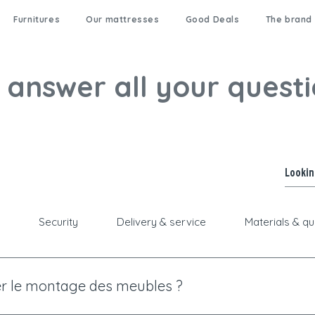
Furnitures
Our mattresses
Good Deals
The brand
answer all your quest
s
Security
Delivery & service
Materials & qu
r le montage des meubles ?