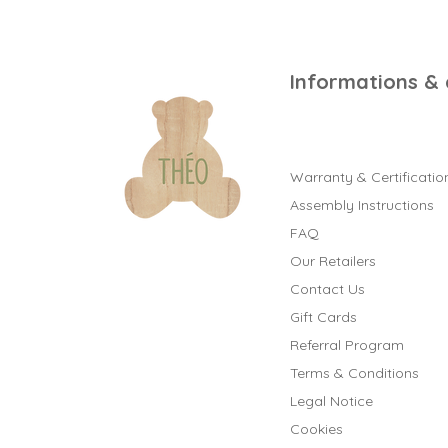
powerpoint et vidéo sur notr
pour rendre le montage plu
meubles si vous le souhaite
Informations &
Warranty & Certificatio
Assembly Instructions
FAQ
Our Retailers
Contact Us
Gift Cards
Referral Program
Terms & Conditions
Legal Notice
Cookies