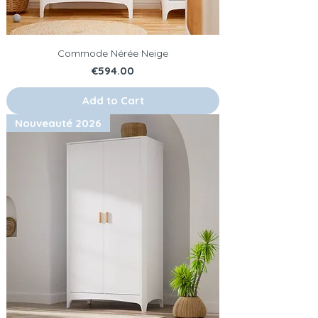
Commode Nérée Neige
Price
€594.00
Add to Cart
Nouveauté 2026