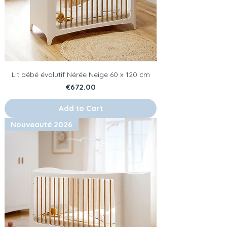
Lit bébé évolutif Nérée Neige 60 x 120 cm
Price
€672.00
Add to Cart
Nouveauté 2026