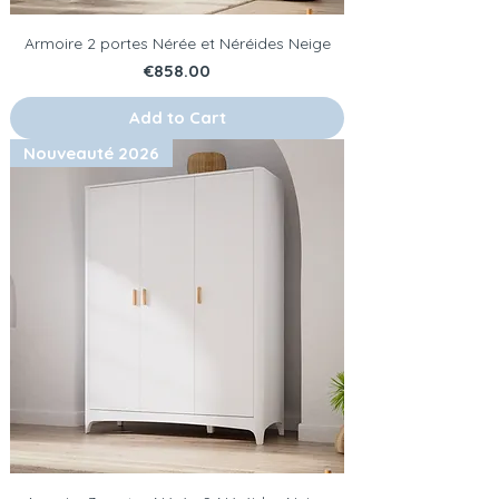
Armoire 2 portes Nérée et Néréides Neige
Price
€858.00
Add to Cart
Nouveauté 2026