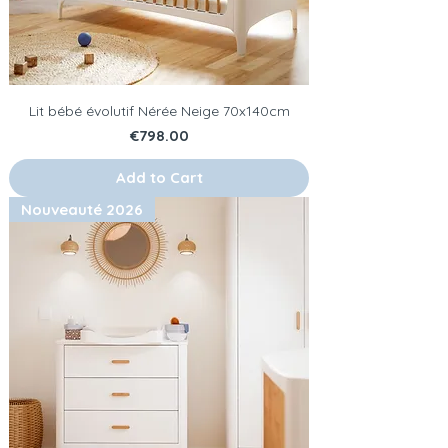
Lit bébé évolutif Nérée Neige 70x140cm
Price
€798.00
Add to Cart
Nouveauté 2026