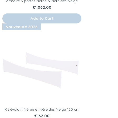
Armoire 3 portes Nérée & Néréides Neige
Price
€1,062.00
Add to Cart
Nouveauté 2026
Kit évolutif Nérée et Néréides Neige 120 cm
Price
€162.00