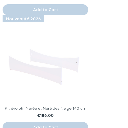
Add to Cart
Nouveauté 2026
Kit évolutif Nérée et Néréides Neige 140 cm
Price
€186.00
Add to Cart