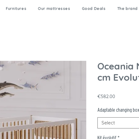
Furnitures
Our mattresses
Good Deals
The brand
Oceania 
cm Evolu
Price
€582.00
Adaptable changing bo
Select
Kit évolutif
*