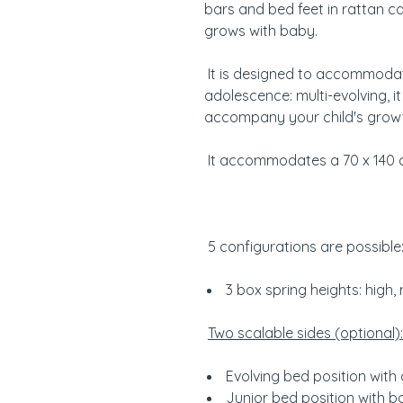
bars and bed feet in rattan ca
grows with baby.
It is designed to accommodate
adolescence: multi-evolving, it
accompany your child's grow
It accommodates a 70 x 140 c
5 configurations are possible
3 box spring heights: high,
Two scalable sides (optional):
Evolving bed position with
Junior bed position with bo