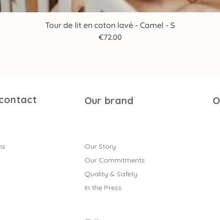
Tour de lit en coton lavé - Camel - S
Quick View
Price
€72.00
 contact
Our brand
O
ns
Our Story
Our Commitments
Quality & Safety
In the Press