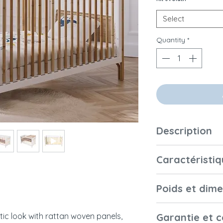
Select
Quantity
*
Description
Multi-évolutif, il s
Caractéristiq
accompagnera la 
Il accueille un ma
Matériaux et fini
fourni).
Poids et dim
5 configurations s
3 hauteurs de som
Dimensions
ic look with rattan woven panels,
Garantie et 
- haute (53.5 cm d