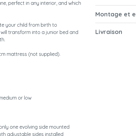
extérieures
ne, perfect in any interior, and which
- moyenne (36 cm 
Garantie
Montage et e
- basse (18.5 cm d
Dimensions du
Deux côtés évoluti
matelas
 your child from birth to
Position lit évo
Montage
Livraison
 will transform into a junior bed and
Normes françai
de monté
th.
et européennes
Position lit jun
Emballage
installé
m mattress (not supplied).
Couleurs et
La box à langer (e
Notice
Poids du colis
échantillonage
le lit, sans adapt
Entretien
confortable pour 
Livraison
Eco-participation 
:
affiché.
 medium or low
 only one evolving side mounted
th adjustable sides installed