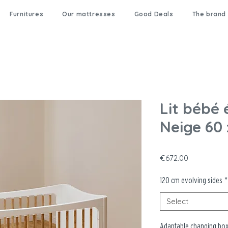
Furnitures
Our mattresses
Good Deals
The brand
Lit bébé 
Neige 60 
Price
€672.00
120 cm evolving sides
*
Select
Adaptable changing bo