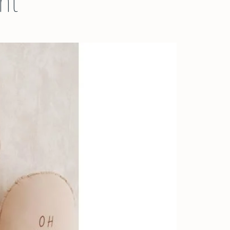
ht
envoyer un message
bas de votre
fatigue du sommier
via le formulaire de
mmier : medium ou basse
immeuble ou de
en laissant tomber
contact.
 toujours utile, il peut être
votre résidence. Pour
une masse de 10 kg
a en enlevant un côté, et en lit
les livraisons à
depuis une hauteur
volutif.
l’étage nous
de 15 cm, et ce, 1 000
pouvons effectuer
fois sur chacun des 7
x petits-longs pan pour une
un devis.
points d’impact.
utonome de l'enfant lorsqu'il
Le poids maximum
est évalué
our un matelas de 60 x 120 cm,
directement en
ir votre bébé dès sa
usine, sur la base
'accompagner tout au long de
d’une charge
maximale de 75 kg
ipation inclus dans le prix
repartie sur le
sommier.