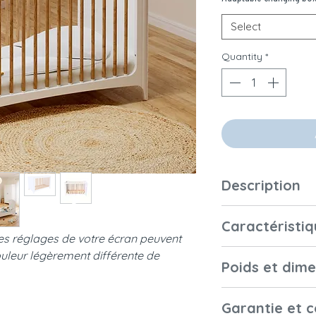
Select
Quantity
*
Description
Le lit Nérée 60 x 12
Caractéristiq
en douceur
Les réglages de votre écran peuvent
Le lit Nérée 60 x 1
uleur légèrement différente de
Matériaux et fini
la mer et de la ch
Poids et dim
blanc Neige, lumin
bois véritable po
Dimensions
Garantie et 
doux, enveloppant