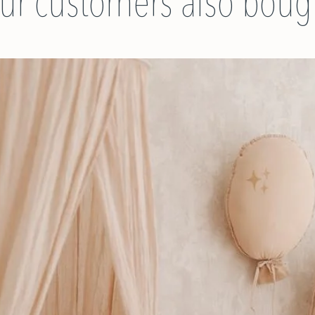
ur customers also boug
tranquille.
2 hauteurs de so
Pour que ce lit soit
utilisé en petit sof
junior avec le kit é
Options :
Kit évolutif : Deu
entrée et sortie a
en sera capable.
Ce lit est conçu p
et pourra accueill
naissance, puis l
sa croissance.
1,76 € d'éco-partic