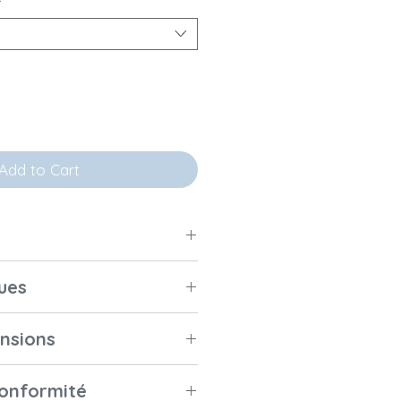
Add to Cart
0 cm : Un lit tout en fluidité et
ues
20 cm s’inspire de la fluidité de
tions
Véritable bois massif
aleur des éléments naturels. Le
ensions
et placage de feuilles
eux et apaisant, se marie au
de bois pour
ur créer un espace de sommeil
(L x l x h) : 125 X 65 X
conformité
les panneaux, tressa
 et respectueux de