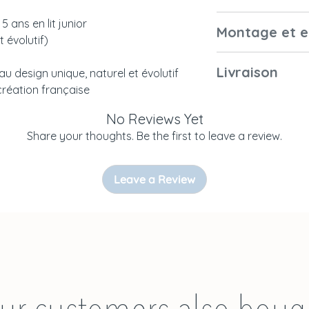
extérieures
l’environnement.
5 ans en lit junior
Garantie
Montage et e
Son nom rend hom
Dimensions du
it évolutif)
bienveillant de l
matelas
de calme et de pro
Montage
Livraison
 au design unique, naturel et évolutif
Normes françai
tranquille, le lit
 création française
et européennes
fluide et équilibr
Emballage
rêves paisibles de
No Reviews Yet
Couleurs et
Ses lignes arrondi
Notice
Poids du colis
Share your thoughts. Be the first to leave a review.
échantillonage
authentiques, choi
Entretien
leur beauté intemp
Livraison
Leave a Review
philosophie Théo-
massif, élégammen
mouvements harmo
cette impression d
Avec le lit Nérée 6
dans la chambre d
lumière. Un coco
ses premières nuit