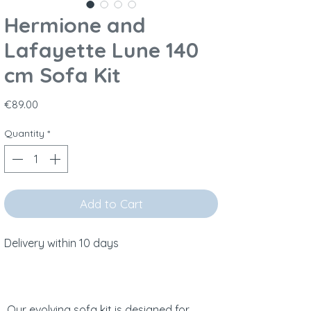
Hermione and
Lafayette Lune 140
cm Sofa Kit
Price
€89.00
Quantity
*
Add to Cart
Delivery within 10 days
Our evolving sofa kit is designed for