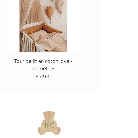
Tour de lit en coton lavé -
Tour de lit en coton lav
Camel - S
Price
€72.00