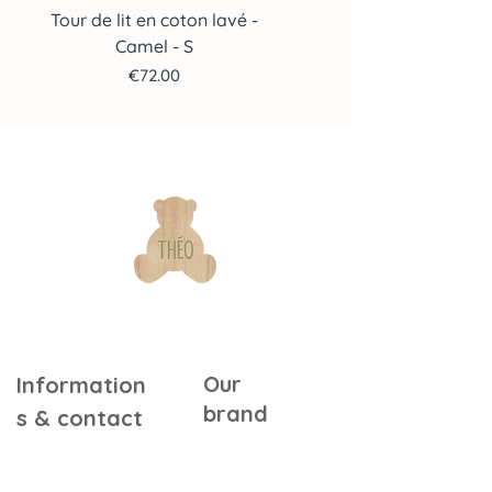
Tour de lit en coton lavé -
Tour de lit en coton lav
Camel - S
Price
€72.00
Our
Information
brand
s & contact