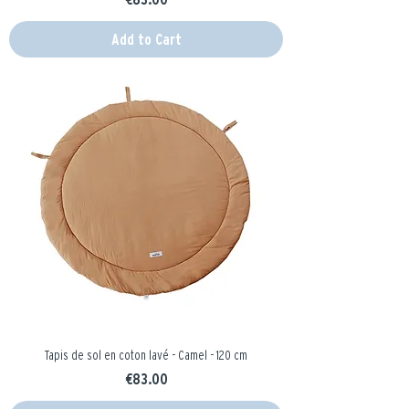
Add to Cart
Tapis de sol en coton lavé - Camel - 120 cm
Price
€83.00