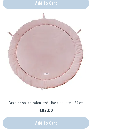
Add to Cart
Tapis de sol en coton lavé - Rose poudré - 120 cm
Price
€83.00
Add to Cart