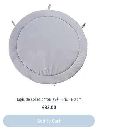
Tapis de sol en coton lavé - Gris - 120 cm
Price
€83.00
Add to Cart