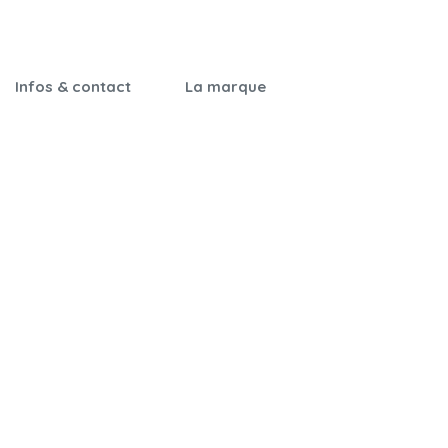
Infos & contact
La marque
Garantie &
Notre histoire
certifications
Nos engagements
Notices de montage
Qualité & sécurité
Foire aux questions
On parle de nous
Nos revendeurs
Nous contacter
Cartes cadeaux
Parrainage
CGV
Mentions légales
Cookies