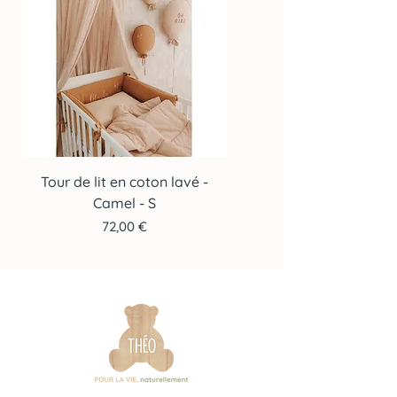
Tour de lit en coton lavé -
Tour de lit en coton lav
Camel - S
Prix
72,00 €