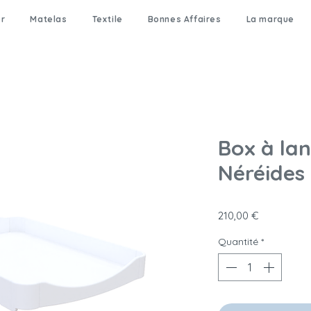
er
Matelas
Textile
Bonnes Affaires
La marque
Box à la
Néréides
Prix
210,00 €
Quantité
*