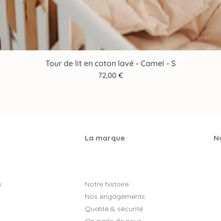
Tour de lit en coton lavé - Camel - S
Aperçu rapide
Prix
72,00 €
La marque
No
s
Notre histoire
Nos engagements
Qualité & sécurité
On parle de nous