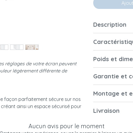
Ajou
Description
Cette box à lange
Caractéristiq
parfaitement séc
collections Nérée 
Matériaux et fini
largeur, selon vos
Poids et dim
Les réglages de votre écran peuvent
Bien pratique si 
uleur légèrement différente de
12 mois, jusqu'à 11
Dimensions
Garantie et 
Eco-participation d
extérieures
affiché.
Garantie
Montage et e
Dimensions du
de façon parfaitement sécure sur nos
matelas
réant ainsi un espace sécurisé pour
Montage
Livraison
Normes françai
Couleurs et
Poids du colis
et européennes
échantillonage
Aucun avis pour le moment
Emballage