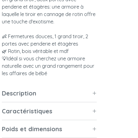
penderie et étagères: une armoire à
laquelle le tiroir en cannage de rotin offre
une touche d'exotisme.
👶 Fermetures douces, 1 grand tiroir, 2
portes avec penderie et étagères
🌿 Rotin, bois véritable et mdf
💡Idéal si vous cherchez une armoire
naturelle avec un grand rangement pour
les affaires de bébé
Description
Un grand tiroir, deux portes avec
Caractéristiques
penderie et étagères: une armoire à
laquelle le tiroir en cannage de rotin offre
Matériaux et
Cannage de rotin,
une touche d'exotisme.
Poids et dimensions
finitions
mdf et bois massif
Glissières des tiroirs et charnières des