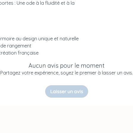
rtes : Une ode à la fluidité et à la
atmosphère fluide 
Notice
Couleurs et
chambre de bébé, f
échantillonage
Entretien
sérénité au quotid
Livraison
Ses lignes arrondi
rmoire au design unique et naturelle
authentiques et se
 de rangement
traduisent tout le
 création française
pieds en bois mass
contours délicate
Aucun avis pour le moment
mouvement paisibl
Partagez votre expérience, soyez le premier à laisser un avis.
touche de légèreté
Avec l’armoire Néré
Laisser un avis
dans la chambre d
lumière. Fonctionne
vaste espace de 
cette ambiance de
tranquille. Elle c
Néréides Neige.