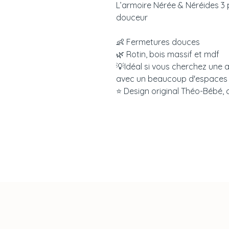
L’armoire Nérée & Néréides 3 po
douceur
👶 Fermetures douces
🌿 Rotin, bois massif et mdf
💡Idéal si vous cherchez une a
avec un beaucoup d'espaces
⭐️ Design original Théo-Bébé,