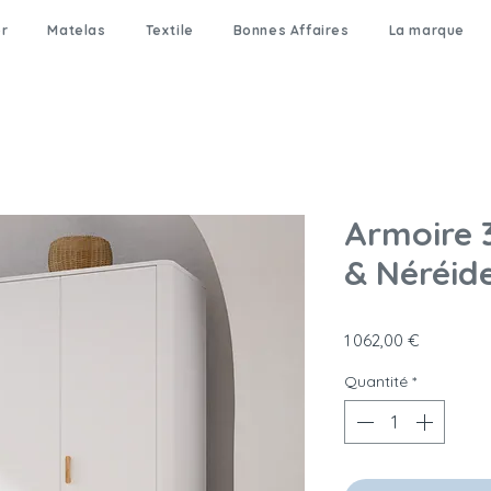
er
Matelas
Textile
Bonnes Affaires
La marque
Armoire 
& Néréid
Prix
1 062,00 €
Quantité
*