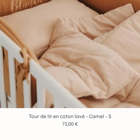
Tour de lit en coton lavé - Camel - S
Aperçu rapide
Prix
72,00 €