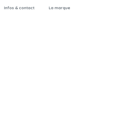
Infos & contact
La marque
Garantie &
Notre histoire
certifications
Nos engagements
Notices de montage
Qualité & sécurité
Foire aux questions
On parle de nous
Nos revendeurs
Nous contacter
Cartes cadeaux
Parrainage
CGV
Mentions légales
Cookies
Politique de
confidentialité
Livraison & retour