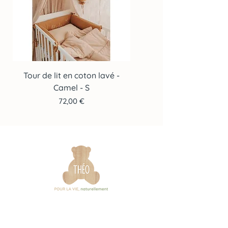
Tour de lit en coton lavé -
Tour de lit en coton lav
Camel - S
Prix
72,00 €