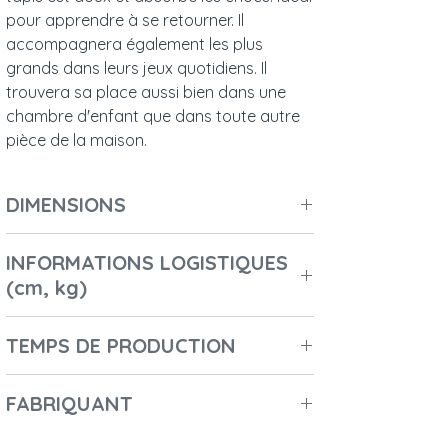
pour apprendre à se retourner. Il
accompagnera également les plus
grands dans leurs jeux quotidiens. Il
trouvera sa place aussi bien dans une
chambre d'enfant que dans toute autre
pièce de la maison.
DIMENSIONS
Longueur : 120 cm
INFORMATIONS LOGISTIQUES
Largeur : 120 cm
(cm, kg)
Hauteur : 3 cm
Diamètre : 120 cm
Number of boxes: 1
Poids : 0,7 kg
TEMPS DE PRODUCTION
1st Box Lenght: 50
1st Box Height: 10
2-3 jours
1st Box Width: 35
FABRIQUANT
1st Box Weight in Kg: 0.7
- Nom du fabricant : Malomi kids