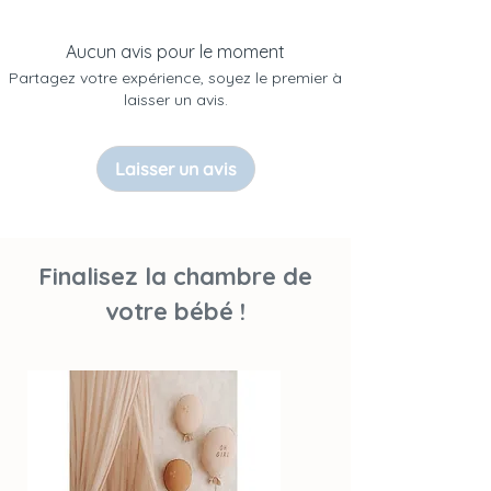
- Nom commercial : PRIME CHOICE Sp. Z
o.o.
Aucun avis pour le moment
- Coordonnées : ul. Morska 8 ; 84-122
Partagez votre expérience, soyez le premier à
Żelistrzewo, POLOGNE ; tél. :
laisser un avis.
+48607716610 ; contact@malomikids.eu
Laisser un avis
Expédié depuis la Pologne
Finalisez la chambre de
votre bébé !