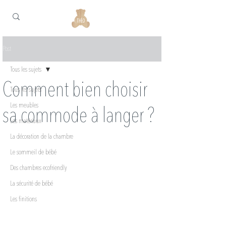
Post
Tous les sujets
Comment bien choisir
Tous les sujets
Les meubles
sa commode à langer ?
Les matériaux
La décoration de la chambre
Le sommeil de bébé
Des chambres ecofriendly
La sécurité de bébé
Les finitions