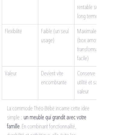
rentable sur le 
long terme
Flexibilité
Faible (un seul 
Maximale 
usage)
(box amovible, 
transformation 
facile)
Valeur
Devient vite 
Conserve son 
encombrante
utilité et sa 
valeur
La commode Théo-Bébé incarne cette idée 
simple : 
un meuble qui grandit avec votre 
famille
. En combinant fonctionnalité, 