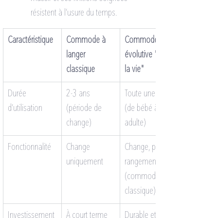
résistent à l’usure du temps.
Caractéristique
Commode à 
Commode 
langer 
évolutive "Pour 
classique
la vie"
Durée 
2-3 ans 
Toute une vie 
d’utilisation
(période de 
(de bébé à 
change)
adulte)
Fonctionnalité
Change 
Change, puis 
uniquement
rangement 
(commode 
classique)
Investissement
À court terme
Durable et 