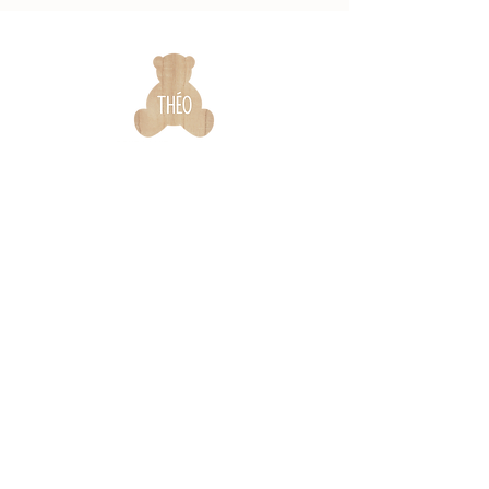
Infos & contact
La marque
Garantie &
Notre histoire
certifications
Nos engagements
Notices de montage
Qualité & sécurité
Foire aux questions
On parle de nous
Nos revendeurs