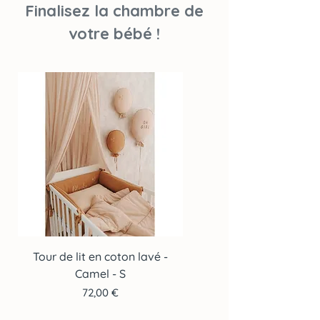
Finalisez la chambre de
votre bébé !
Tour de lit en coton lavé -
Tour de lit en coton lav
Camel - S
Prix
72,00 €