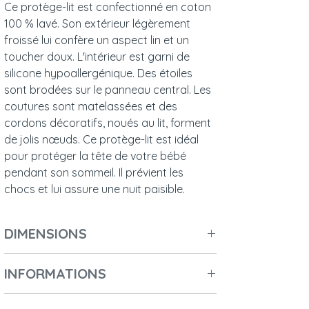
Ce protège-lit est confectionné en coton
100 % lavé. Son extérieur légèrement
froissé lui confère un aspect lin et un
toucher doux. L'intérieur est garni de
silicone hypoallergénique. Des étoiles
sont brodées sur le panneau central. Les
coutures sont matelassées et des
cordons décoratifs, noués au lit, forment
de jolis nœuds. Ce protège-lit est idéal
pour protéger la tête de votre bébé
pendant son sommeil. Il prévient les
chocs et lui assure une nuit paisible.
DIMENSIONS
Longueur : 210 cm
INFORMATIONS
Largeur : 5 cm
Hauteur : 30 cm
Nombre de colis : 1