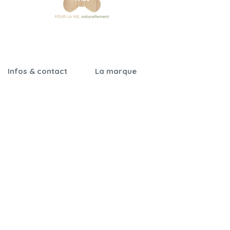
Infos & contact
La marque
Garantie &
Notre histoire
certifications
Nos engagements
Notices de montage
Qualité & sécurité
Foire aux questions
On parle de nous
Nos revendeurs
Nous contacter
Cartes cadeaux
Parrainage
CGV