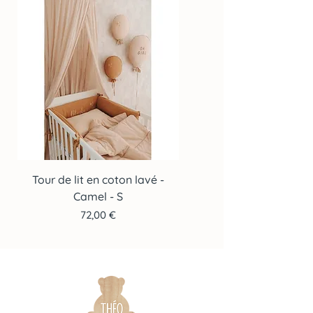
Tour de lit en coton lavé -
Tour de lit en coton lav
Camel - S
Prix
72,00 €