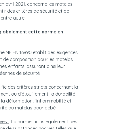
n avril 2021, concerne les matelas
tir des critères de sécurité et de
entre autre.
globalement cette norme en
e NF EN 16890 établit des exigences
et de composition pour les matelas
es enfants, assurant ainsi leur
ennes de sécurité.
ifie des critères stricts concernant la
ment ou d'étouffement, la durabilité
la déformation, l’inflammabilité et
urité du matelas pour bébé.
ves :
La norme inclus également des
ce de substances nocives telles que