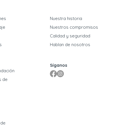
ones
Nuestra historia
aje
Nuestros compromisos
​Calidad y seguridad
s
Hablan de nosotros
Síganos
ndación
s de
 de