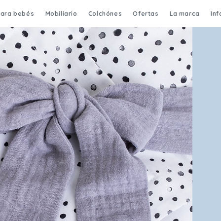
para bebés
Mobiliario
Colchónes
Ofertas
La marca
In