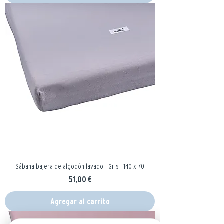
Sábana bajera de algodón lavado - Gris - 140 x 70
Precio
51,00 €
Agregar al carrito