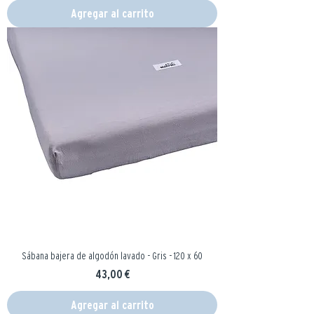
Agregar al carrito
Sábana bajera de algodón lavado - Gris - 120 x 60
Precio
43,00 €
Agregar al carrito