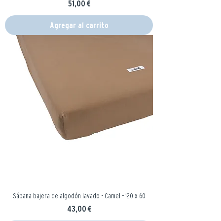
Precio
51,00 €
Agregar al carrito
Sábana bajera de algodón lavado - Camel - 120 x 60
Precio
43,00 €