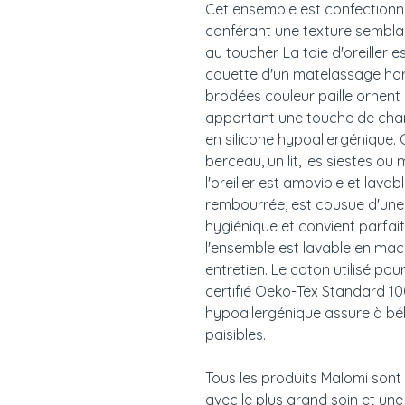
Cet ensemble est confectionné
conférant une texture semblabl
au toucher. La taie d'oreiller e
couette d'un matelassage hori
brodées couleur paille ornent l
apportant une touche de char
en silicone hypoallergénique.
berceau, un lit, les siestes o
l'oreiller est amovible et lav
rembourrée, est cousue d'une s
hygiénique et convient parfai
l'ensemble est lavable en mac
entretien. Le coton utilisé po
certifié Oeko-Tex Standard 10
hypoallergénique assure à bé
paisibles.
Tous les produits Malomi sont
avec le plus grand soin et une