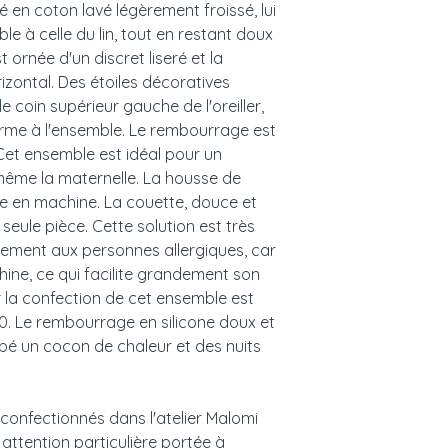
 en coton lavé légèrement froissé, lui
e à celle du lin, tout en restant doux
st ornée d'un discret liseré et la
zontal. Des étoiles décoratives
e coin supérieur gauche de l'oreiller,
me à l'ensemble. Le rembourrage est
 Cet ensemble est idéal pour un
u même la maternelle. La housse de
able en machine. La couette, douce et
eule pièce. Cette solution est très
tement aux personnes allergiques, car
hine, ce qui facilite grandement son
ur la confection de cet ensemble est
0. Le rembourrage en silicone doux et
bé un cocon de chaleur et des nuits
 confectionnés dans l'atelier Malomi
 attention particulière portée à