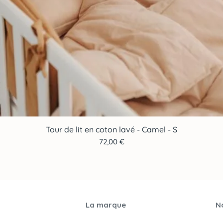
Tour de lit en coton lavé - Camel - S
Aperçu rapide
Prix
72,00 €
La marque
No