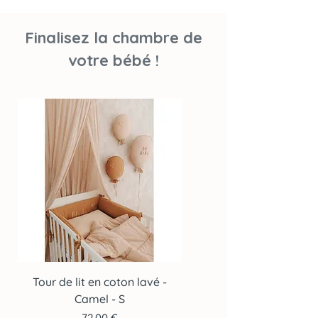
Finalisez la chambre de
votre bébé !
Tour de lit en coton lavé -
Tour de lit en coton lav
Camel - S
Prix
72,00 €