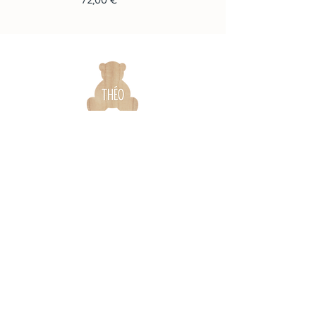
Infos & contact
La marque
Garantie &
Notre histoire
certifications
Nos engagements
Notices de montage
Qualité & sécurité
Foire aux questions
On parle de nous