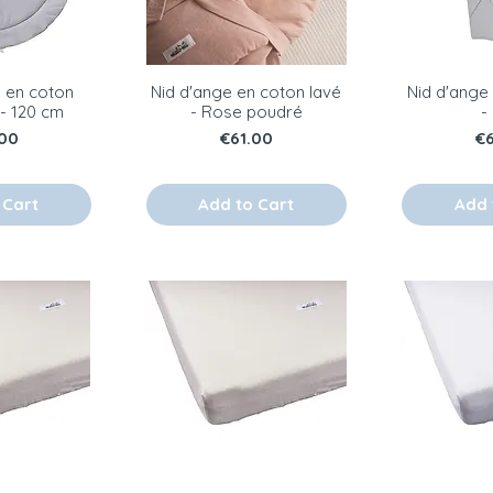
l en coton
Nid d'ange en coton lavé
Nid d'ange
 - 120 cm
- Rose poudré
-
e
Price
Pr
00
€61.00
€
 Cart
Add to Cart
Add 