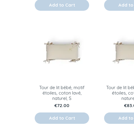
Add to Cart
Add to
Tour de lit bébé, motif
Tour de lit b
étoiles, coton lavé,
étoiles, co
naturel, S
nature
Price
Pric
€72.00
€83.
Add to Cart
Add to