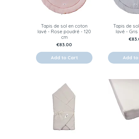
Tapis de sol en coton
Tapis de so
lavé - Rose poudré - 120
lavé - Gris
cm
Pric
€83.
Price
€83.00
Add to Cart
Add to