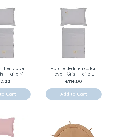
 lit en coton
Parure de lit en coton
is - Taille M
lavé - Gris - Taille L
ice
Price
2.00
€114.00
to Cart
Add to Cart