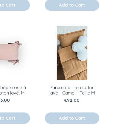
to Cart
Add to Cart
t bébé rose à
Parure de lit en coton
coton lavé, M
lavé - Camel - Taille M
ice
Price
83.00
€92.00
to Cart
Add to Cart