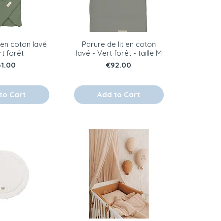
 en coton lavé
Parure de lit en coton
rt forêt
lavé - Vert forêt - taille M
ice
Price
61.00
€92.00
to Cart
Add to Cart