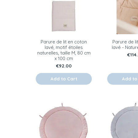
Parure de lit en coton
Parure de li
lavé, motif étoiles
lavé - Nature
naturelles, taille M, 80 cm
Pric
€114
x 100 cm
Price
€92.00
Add to Cart
Add to