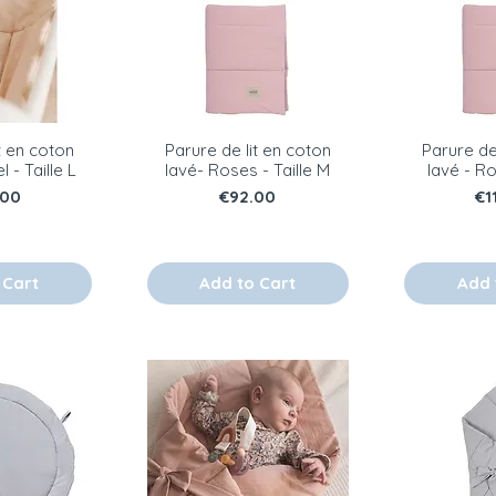
t en coton
Parure de lit en coton
Parure de
l - Taille L
lavé- Roses - Taille M
lavé - Ro
e
Price
Pr
.00
€92.00
€1
 Cart
Add to Cart
Add 