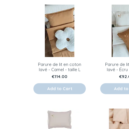
Parure de lit en coton
Parure de li
lavé - Camel - taille L
lavé - Écru 
Price
Pric
€114.00
€92
Add to Cart
Add to