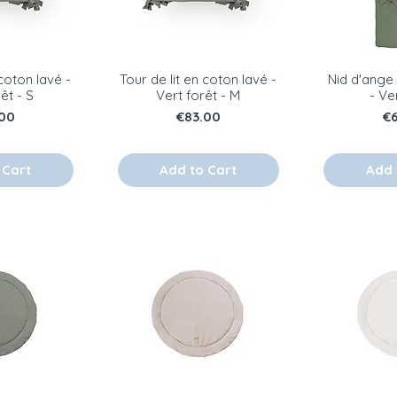
 coton lavé -
Tour de lit en coton lavé -
Nid d'ange
êt - S
Vert forêt - M
- Ve
e
Price
Pr
00
€83.00
€
 Cart
Add to Cart
Add 