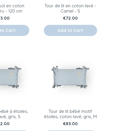
sol en coton
Tour de lit en coton lavé -
cru - 120 cm
Camel - S
ice
Price
83.00
€72.00
to Cart
Add to Cart
bébé à étoiles,
Tour de lit bébé motif
vé, gris, S
étoiles, coton lavé, gris, M
ice
Price
72.00
€83.00