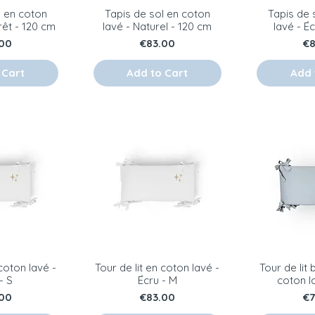
l en coton
Tapis de sol en coton
Tapis de 
rêt - 120 cm
lavé - Naturel - 120 cm
lavé - É
e
Price
Pr
00
€83.00
€
 Cart
Add to Cart
Add 
 coton lavé -
Tour de lit en coton lavé -
Tour de lit 
- S
Écru - M
coton la
e
Price
Pr
00
€83.00
€