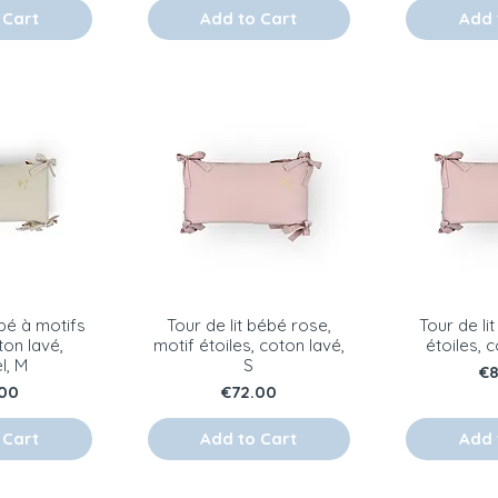
 Cart
Add to Cart
Add 
ébé à motifs
Tour de lit bébé rose,
Tour de li
ton lavé,
motif étoiles, coton lavé,
étoiles, 
l, M
S
Pr
€
e
Price
00
€72.00
 Cart
Add to Cart
Add 