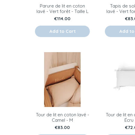
Parure de lit en coton
Tapis de so
lavé - Vert forêt - Taille L
lavé - Vert fo
Price
Pric
€114.00
€83.
Add to Cart
Add to
Tour de lit en coton lavé -
Tour de lit en
Camel - M
Écru 
Price
Pric
€83.00
€72.