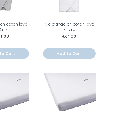
 en coton lavé
Nid d'ange en coton lavé
 Gris
- Écru
ice
Price
61.00
€61.00
to Cart
Add to Cart