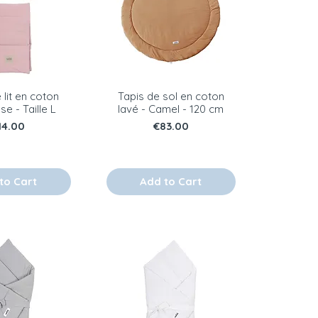
 lit en coton
Tapis de sol en coton
se - Taille L
lavé - Camel - 120 cm
ice
Price
14.00
€83.00
to Cart
Add to Cart