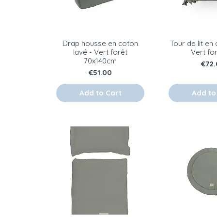
Drap housse en coton
Tour de lit en
lavé - Vert forêt
Vert for
70x140cm
Pric
€72.
Price
€51.00
Add to Cart
Add to