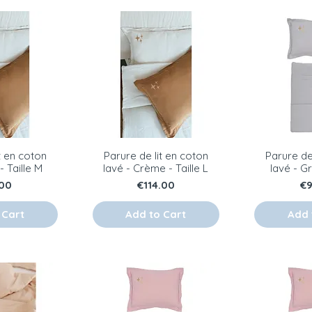
t en coton
Parure de lit en coton
Parure de
- Taille M
lavé - Crème - Taille L
lavé - Gr
e
Price
Pr
.00
€114.00
€9
 Cart
Add to Cart
Add 