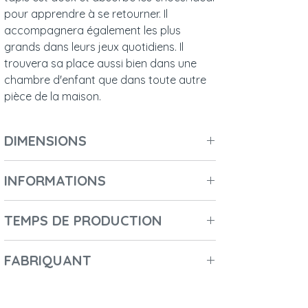
pour apprendre à se retourner. Il
accompagnera également les plus
grands dans leurs jeux quotidiens. Il
trouvera sa place aussi bien dans une
chambre d'enfant que dans toute autre
pièce de la maison.
DIMENSIONS
Longueur : 120 cm
INFORMATIONS
Largeur : 120 cm
Hauteur : 3 cm
Nombre de colis :
1
Diamètre : 120 cm
TEMPS DE PRODUCTION
Longueur du colis :
50 cm
Poids : 0,7 kg
Hauteur du colis :
10 cm
2-3 jours
Largeur du colis :
35 cm
FABRIQUANT
Poids du colis :
0,7 kg
- Nom du fabricant : Malomi kids
- Nom commercial : PRIME CHOICE Sp. Z