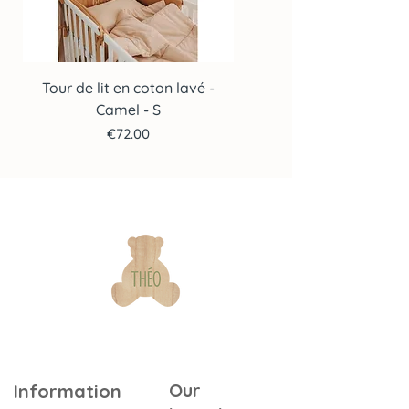
Tour de lit en coton lavé -
Tour de lit en coton lav
Camel - S
Price
€72.00
Our
Information