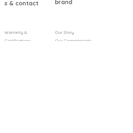
brand
s & contact
Warranty &
Our Story
Certifications
Our Commitments
Assembly Instructions
Quality & Safety
FAQ
In the Press
Our Retailers
Contact Us
Gift Cards
Referral Program
Terms & Conditions
Legal Notice
Cookies
Privacy Policy
Shipping & Returns