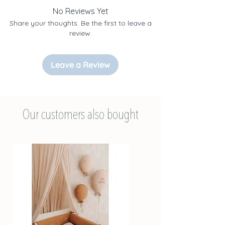
o.o.
No Reviews Yet
- Coordonnées : ul. Morska 8 ; 84-122
Share your thoughts. Be the first to leave a
Żelistrzewo, POLOGNE ; tél. :
review.
+48607716610 ; contact@malomikids.eu
Leave a Review
Expédié depuis la Pologne
Our customers also bought