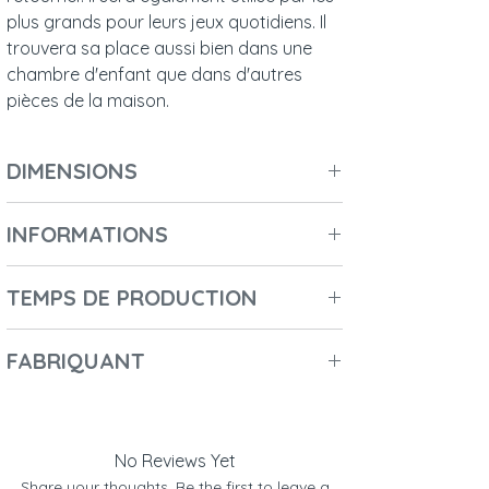
plus grands pour leurs jeux quotidiens. Il
trouvera sa place aussi bien dans une
chambre d'enfant que dans d'autres
pièces de la maison.
DIMENSIONS
Longueur : 120 cm
INFORMATIONS
Largeur : 120 cm
Hauteur : 3 cm
Nombre de colis :
1
Diamètre : 120 cm
TEMPS DE PRODUCTION
Longueur du colis :
50 cm
Poids : 0,7 kg
Hauteur du colis :
10 cm
2-3 jours
Largeur du colis :
35 cm
FABRIQUANT
Poids du colis :
0,7 kg
- Nom du fabricant : Malomi kids
Code du colis :
5904239302896
- Nom commercial : PRIME CHOICE Sp. Z
o.o.
No Reviews Yet
- Coordonnées : ul. Morska 8 ; 84-122
Share your thoughts. Be the first to leave a