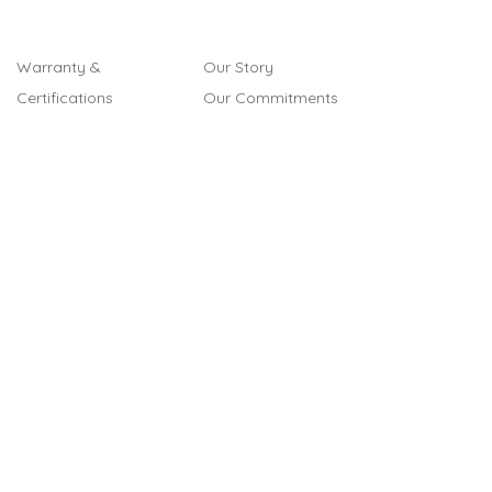
Warranty &
Our Story
Certifications
Our Commitments
Assembly Instructions
Quality & Safety
FAQ
In the Press
Our Retailers
Contact Us
Gift Cards
Referral Program
Terms & Conditions
Legal Notice
Cookies
Privacy Policy
Shipping & Returns
Warranty