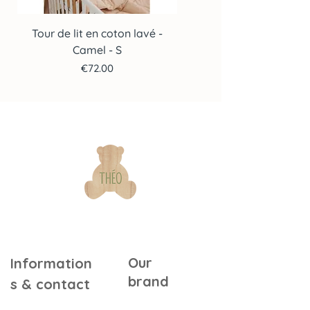
Tour de lit en coton lavé -
Tour de lit en coton lav
Camel - S
Price
€72.00
Our
Information
brand
s & contact