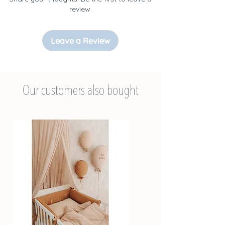
Żelistrzewo, POLOGNE ; tél. :
review.
+48607716610 ; contact@malomikids.eu
Leave a Review
Expédié depuis la Pologne
Our customers also bought