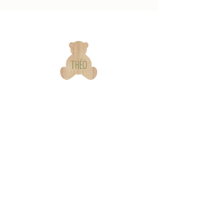
Our
Information
brand
s & contact
Warranty &
Our Story
Certifications
Our Commitments
Assembly Instructions
Quality & Safety