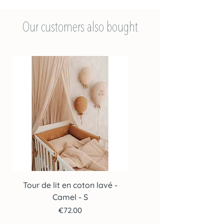
Our customers also bought
Tour de lit en coton lavé -
Tour de lit en coton lav
Camel - S
Price
€72.00