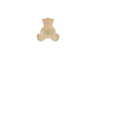
Our
Information
brand
s & contact
Warranty &
Our Story
Certifications
Our Commitments
Assembly Instructions
Quality & Safety
FAQ
In the Press