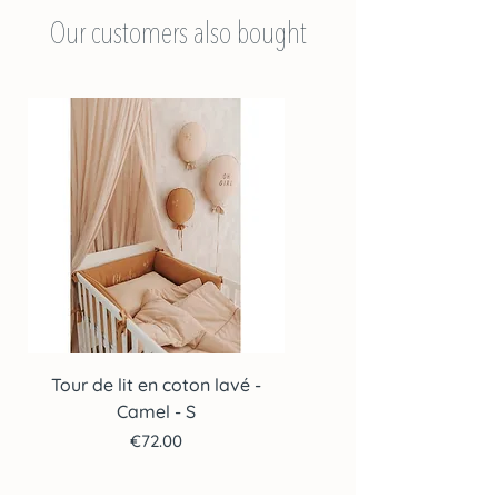
Our customers also bought
Tour de lit en coton lavé -
Tour de lit en coton lav
Camel - S
Price
€72.00