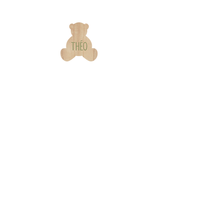
Our
Information
brand
s & contact
Warranty &
Our Story
Certifications
Our Commitments
Assembly Instructions
Quality & Safety
FAQ
In the Press