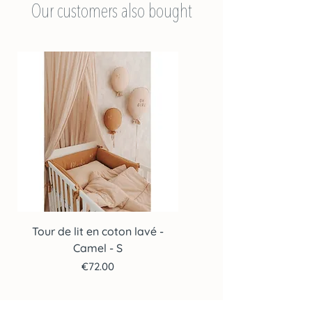
Our customers also bought
Tour de lit en coton lavé -
Tour de lit en coton lav
Camel - S
Price
€72.00