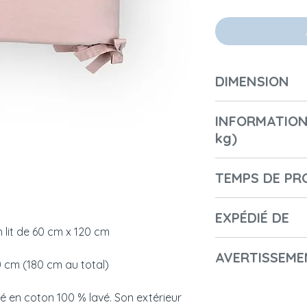
DIMENSION
Longueur (cm) : 1
INFORMATION
Largeur (cm) / Pr
kg)
Hauteur (cm) : 30
Diamètre (cm) : 6
Number of boxes: 
Poids (kg) : 0,3
TEMPS DE PR
1st Box Lenght: 30
1st Box Height: 10
2-3 jours
1st Box Width: 60
EXPÉDIÉ DE
un lit de 60 cm x 120 cm
1st Box Weight in K
Pologne
1st Package code
AVERTISSEME
 cm (180 cm au total)
- Nom du fabricant
é en coton 100 % lavé. Son extérieur
- Nom commercial 