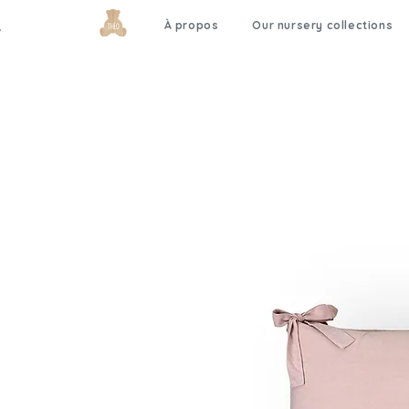
À propos
Our nursery collections