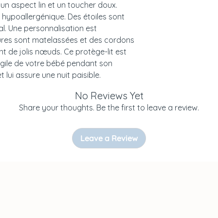
 un aspect lin et un toucher doux.
- Coordonnées : ul
ne hypoallergénique. Des étoiles sont
Żelistrzewo, POLOG
l. Une personnalisation est
contact@malomik
ures sont matelassées et des cordons
nt de jolis nœuds. Ce protège-lit est
AVERTISSEMENTS 
ragile de votre bébé pendant son
t lui assure une nuit paisible.
À utiliser sous la 
comme tous les pr
No Reviews Yet
aux jeunes enfant
Share your thoughts. Be the first to leave a review.
Leave a Review