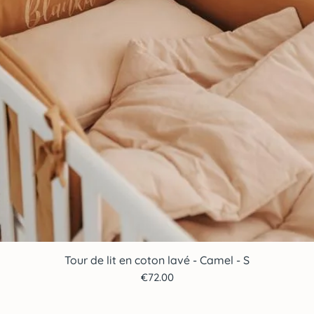
Tour de lit en coton lavé - Camel - S
Quick View
Price
€72.00