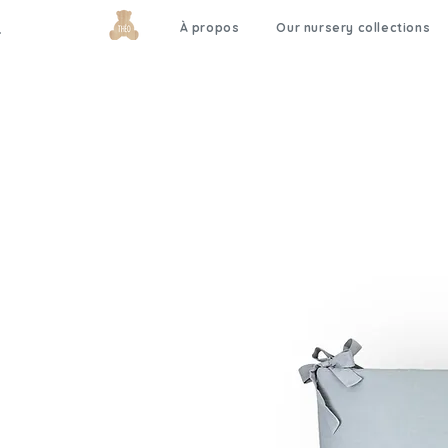
À propos
Our nursery collections