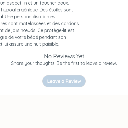
 un aspect lin et un toucher doux.
- Coordonnées : ul
ne hypoallergénique. Des étoiles sont
Żelistrzewo, POLOG
l. Une personnalisation est
contact@malomik
ures sont matelassées et des cordons
nt de jolis nœuds. Ce protège-lit est
AVERTISSEMENTS 
ragile de votre bébé pendant son
t lui assure une nuit paisible.
À utiliser sous la 
comme tous les pr
No Reviews Yet
aux jeunes enfant
Share your thoughts. Be the first to leave a review.
Leave a Review