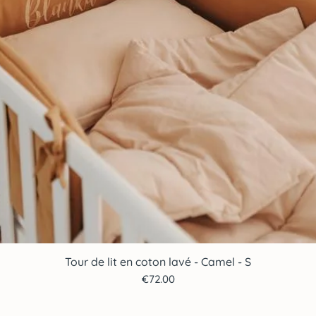
Tour de lit en coton lavé - Camel - S
Quick View
Price
€72.00