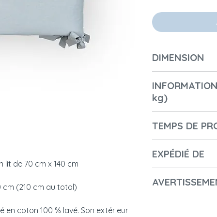
DIMENSION
Longueur (cm) : 2
INFORMATION
Largeur (cm) / Pr
kg)
Hauteur (cm) : 30
Diamètre (cm) : 7
Number of boxes: 
Poids (kg) : 0,3
TEMPS DE PR
1st Box Lenght: 30
1st Box Height: 10
2-3 jours
1st Box Width: 70
EXPÉDIÉ DE
 un lit de 70 cm x 140 cm
1st Box Weight in K
Pologne
1st Package code
AVERTISSEME
 cm (210 cm au total)
- Nom du fabricant
é en coton 100 % lavé. Son extérieur
- Nom commercial 