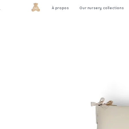
À propos
Our nursery collections