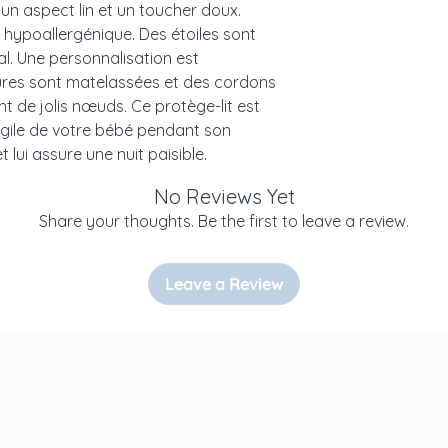
 un aspect lin et un toucher doux.
- Coordonnées : ul
ne hypoallergénique. Des étoiles sont
Żelistrzewo, POLOG
l. Une personnalisation est
contact@malomik
ures sont matelassées et des cordons
nt de jolis nœuds. Ce protège-lit est
AVERTISSEMENTS 
ragile de votre bébé pendant son
t lui assure une nuit paisible.
À utiliser sous la 
comme tous les pr
No Reviews Yet
aux jeunes enfant
Share your thoughts. Be the first to leave a review.
Leave a Review