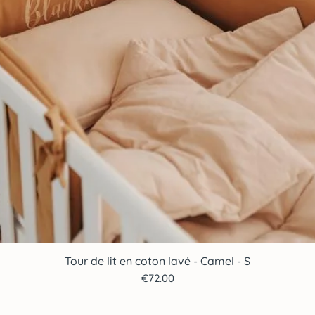
Tour de lit en coton lavé - Camel - S
Quick View
Price
€72.00