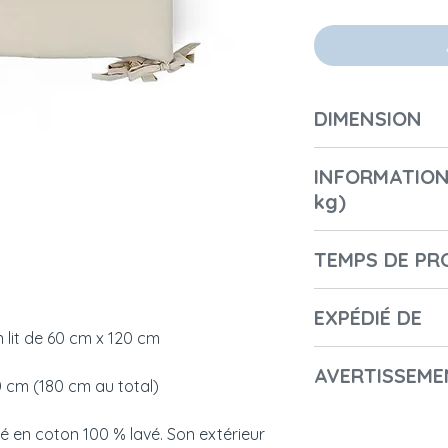
DIMENSION
Longueur (cm) : 1
INFORMATION
Largeur (cm) / Pr
kg)
Hauteur (cm) : 30
Diamètre (cm) : 6
Number of boxes: 
Poids (kg) : 0,3
TEMPS DE PR
1st Box Lenght: 30
1st Box Height: 10
2-3 jours
1st Box Width: 60
EXPÉDIÉ DE
un lit de 60 cm x 120 cm
1st Box Weight in K
Pologne
1st Package code
AVERTISSEME
 cm (180 cm au total)
- Nom du fabricant
é en coton 100 % lavé. Son extérieur
- Nom commercial 