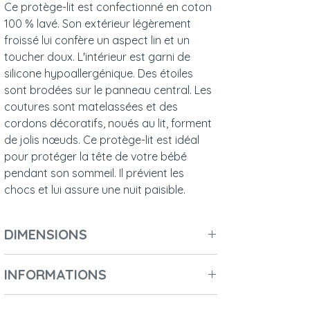
Ce protège-lit est confectionné en coton
100 % lavé. Son extérieur légèrement
froissé lui confère un aspect lin et un
toucher doux. L'intérieur est garni de
silicone hypoallergénique. Des étoiles
sont brodées sur le panneau central. Les
coutures sont matelassées et des
cordons décoratifs, noués au lit, forment
de jolis nœuds. Ce protège-lit est idéal
pour protéger la tête de votre bébé
pendant son sommeil. Il prévient les
chocs et lui assure une nuit paisible.
DIMENSIONS
Longueur : 180 cm
INFORMATIONS
Largeur : 5 cm
Hauteur : 30 cm
Nombre de colis :
1