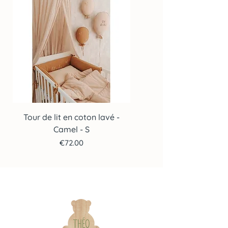
Tour de lit en coton lavé -
Tour de lit en coton lav
Camel - S
Price
€72.00