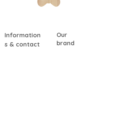
Our
Information
brand
s & contact
Warranty &
Our Story
Certifications
Our Commitments
Assembly Instructions
Quality & Safety
FAQ
In the Press
Our Retailers
Contact Us
Gift Cards
Referral Program