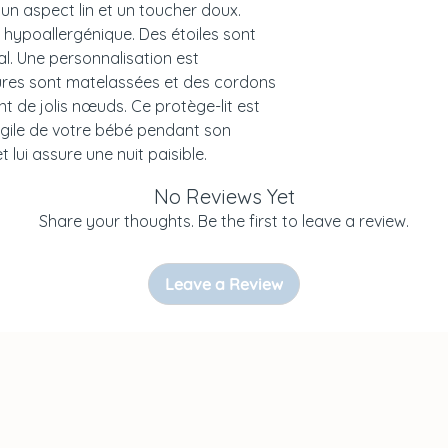
 un aspect lin et un toucher doux.
- Coordonnées : ul
ne hypoallergénique. Des étoiles sont
Żelistrzewo, POLOG
l. Une personnalisation est
contact@malomik
ures sont matelassées et des cordons
nt de jolis nœuds. Ce protège-lit est
AVERTISSEMENTS 
ragile de votre bébé pendant son
t lui assure une nuit paisible.
À utiliser sous la 
comme tous les pr
No Reviews Yet
aux jeunes enfant
Share your thoughts. Be the first to leave a review.
Leave a Review