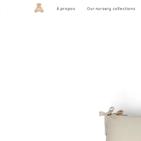
À propos
Our nursery collections