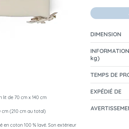
DIMENSION
Longueur (cm) : 2
INFORMATION
Largeur (cm) / Pr
kg)
Hauteur (cm) : 30
Diamètre (cm) : 7
Number of boxes: 
Poids (kg) : 0,3
TEMPS DE PR
1st Box Lenght: 30
1st Box Height: 10
2-3 jours
1st Box Width: 70
EXPÉDIÉ DE
 un lit de 70 cm x 140 cm
1st Box Weight in K
Pologne
1st Package code
AVERTISSEME
 cm (210 cm au total)
- Nom du fabricant
é en coton 100 % lavé. Son extérieur
- Nom commercial 