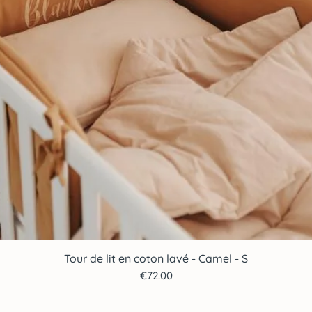
Tour de lit en coton lavé - Camel - S
Quick View
Price
€72.00