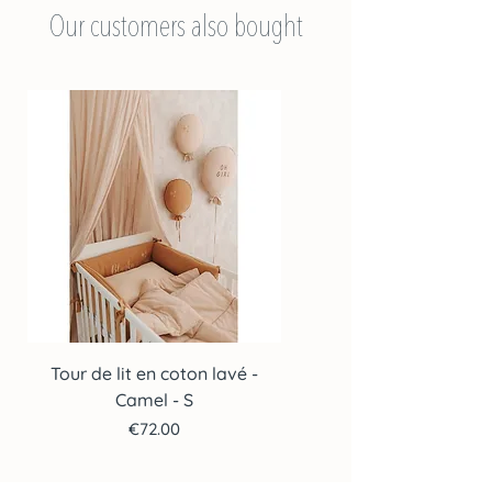
Our customers also bought
Tour de lit en coton lavé -
Tour de lit en coton lav
Camel - S
Price
€72.00