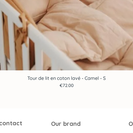
Tour de lit en coton lavé - Camel - S
Quick View
Price
€72.00
 contact
Our brand
O