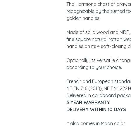
The Hermione chest of drawers 
recognizable by the turned fee
golden handles.
Made of solid wood and MDF, 
fine square natural rattan w
handles on its 4 soft-closing 
Optionally, its versatile chang
according to your choice.
French and European standa
NF EN 716 (2018), NF EN 12221+
Delivered in cardboard packag
3 YEAR WARRANTY
DELIVERY WITHIN 10 DAYS
It also comes in Moon color.