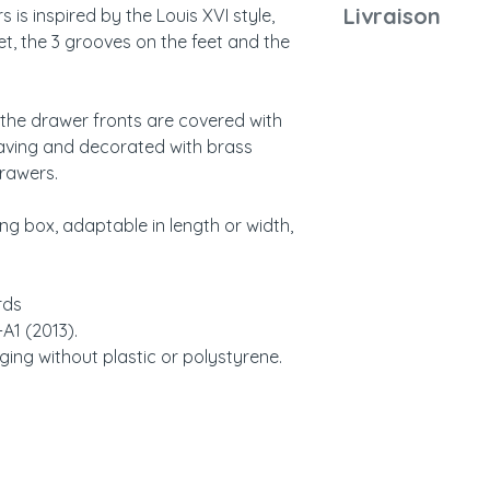
Eco-participation d
Poids du colis
Montage
Livraison
is inspired by the Louis XVI style,
Normes françai
affiché.
t, the 3 grooves on the feet and the
et européennes
Emballage
Notice
the drawer fronts are covered with
Couleurs et
eaving and decorated with brass
échantillonage
Entretien
drawers.
Livraison
ing box, adaptable in length or width,
rds
A1 (2013).
ing without plastic or polystyrene.