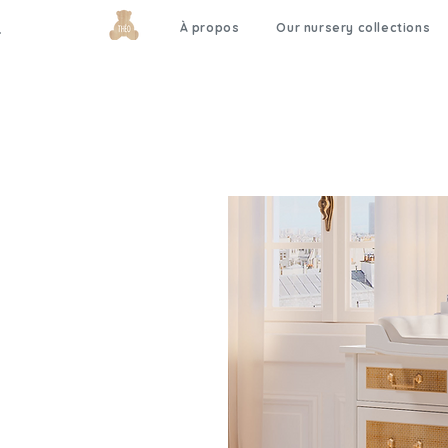
À propos
Our nursery collections